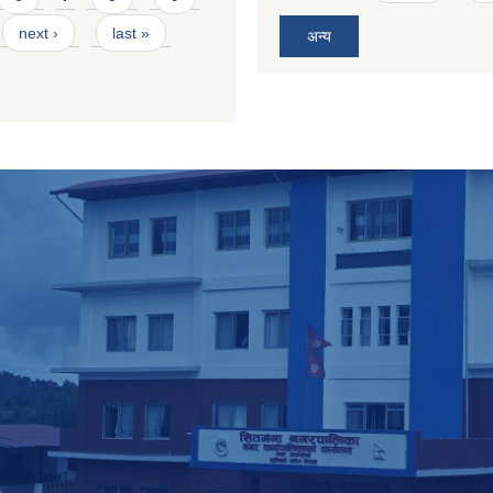
next ›
last »
अन्य