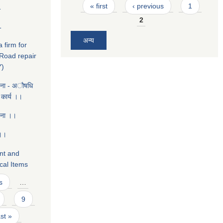
Pages
« first
‹ previous
1
1
2
1
अन्य
 firm for
 Road repair
Y)
चना - ‌अौषधि
 कार्य ।।
चना ।।
 ।।
ent and
cal Items
s
…
9
ast »