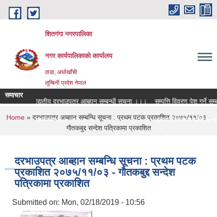
Skip to main content
शितगंगा नगरपालिका
नगर कार्यपालिकाकाे कार्यालय
ठाडा, अर्घाखाँची
लुम्बिनी प्रदेश नेपाल
समाचार
ो लागि विद्युतीय दरभाउपत्र आब्हान सम्बन्धी सूचना ।।।
सम्पत्ति विवरण पेश गर्ने सम्बन
You are here
Home
» दरभाउपत्र आब्हान सम्बन्धि सूचना : प्रथम पटक प्रकाशित २०७५/११/०३ -
शिक्षक सरुवा सम्बन्धमा ।।।
सूचना प्रकाशन गरिएको सम्ब
गाैतकबुद्द सन्देश पत्रिकामा प्रकाशित
शिक्षक सरुवा सम्बन्धमा ।।।
सामाजिक सुरक्षा भत्ता नविक
दरभाउपत्र आब्हान सम्बन्धि सूचना : प्रथम पटक
प्रकाशित २०७५/११/०३ - गाैतकबुद्द सन्देश
पत्रिकामा प्रकाशित
Submitted on:
Mon, 02/18/2019 - 10:56