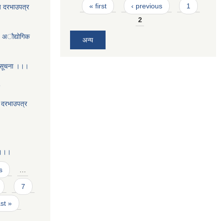
Pages
« first
‹ previous
1
य दरभाउपत्र
2
- अौद्योगिक
अन्य
 सूचना ।।।
5
य दरभाउपत्र
 ।।।
s
…
7
ast »