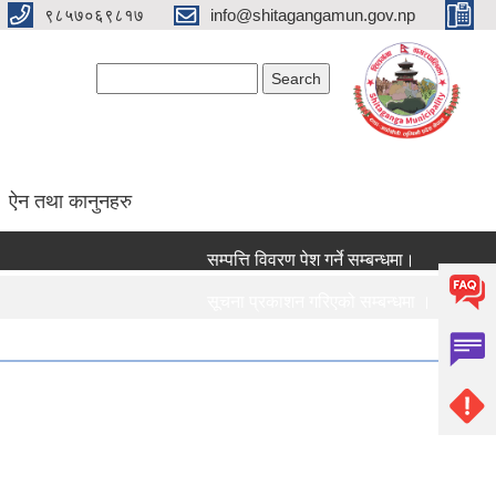
९८५७०६९८१७
info@shitagangamun.gov.np
Search form
Search
ऐन तथा कानुनहरु
सम्पत्ति विवरण पेश गर्ने सम्बन्धमा।
सूचना प्रकाशन गरिएको सम्बन्धमा ।।।
सामाजिक सुरक्षा भत्ता नविकरण सम्बन्धी सूचना ।