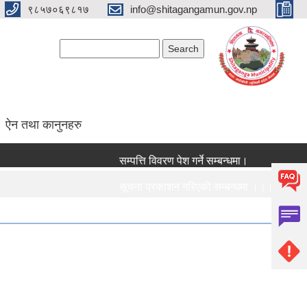
९८५७०६९८१७
info@shitagangamun.gov.np
Search form
Search
ऐन तथा कानुनहरु
सम्पत्ति विवरण पेश गर्ने सम्बन्धमा।
सूचना प्रकाशन गरिएको सम्बन्धमा ।।।
सामाजिक सुरक्षा भत्ता नविकरण सम्बन्धी सूचना ।।।