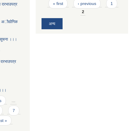
Pages
« first
‹ previous
1
य दरभाउपत्र
2
- अौद्योगिक
अन्य
 सूचना ।।।
5
य दरभाउपत्र
 ।।।
s
…
7
ast »