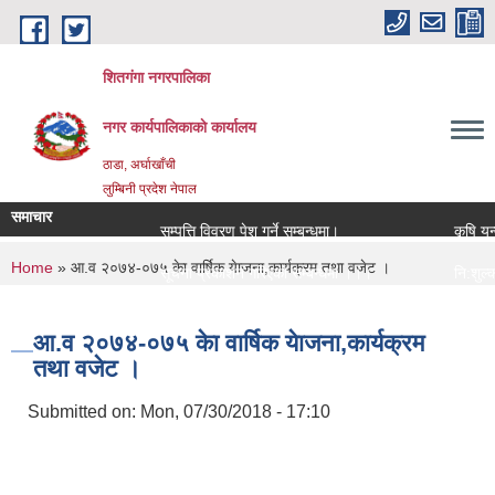
Skip to main content
शितगंगा नगरपालिका
नगर कार्यपालिकाकाे कार्यालय
ठाडा, अर्घाखाँची
लुम्बिनी प्रदेश नेपाल
समाचार
सम्पत्ति विवरण पेश गर्ने सम्बन्धमा।
कृषि यन्त
You are here
Home
» आ‍.व २०७४-०७५ केा वार्षिक येाजना,कार्यक्रम तथा वजेट ।
सूचना प्रकाशन गरिएको सम्बन्धमा ।।।
नि:शुल्क 
सामाजिक सुरक्षा भत्ता नविकरण सम्बन्धी सूचना ।।।
राजश्व सं
आ‍.व २०७४-०७५ केा वार्षिक येाजना,कार्यक्रम
तथा वजेट ।
Submitted on:
Mon, 07/30/2018 - 17:10