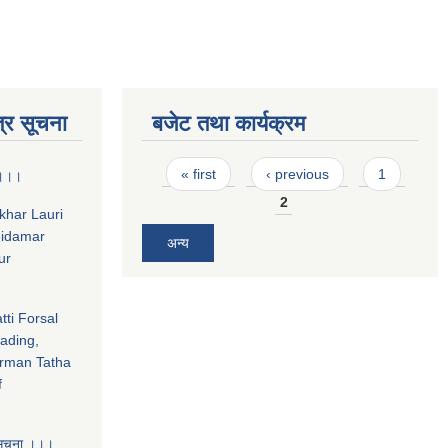
्र सूचना
बजेट तथा कार्यक्रम
Pages
« first
‹ previous
1
ा ।।।
2
hkhar Lauri
midamar
अन्य
ur
tti Forsal
ading,
rman Tatha
f
 सूचना ।।।