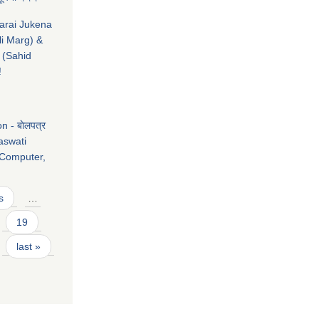
marai Jukena
li Marg) &
 (Sahid
!
 - बाेलपत्र
raswati
 Computer,
s
…
19
last »