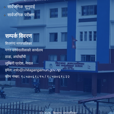
सार्वजनिक सुनुवाई
सार्वजनिक परीक्षण
सम्पर्क विवरण
शितगंगा नगरपालिका
नगर कार्यपालीकाकाे कार्यालय
ठाडा, अर्घाखाँची
लुम्बिनी प्रदेश, नेपाल
इमेल:
info@shitagangamun.gov.np
फोन नंम्बर: ९८५७०६९८१५ / ९८५७०६९८२२
© 2026 शितगंगा नगरपालिका