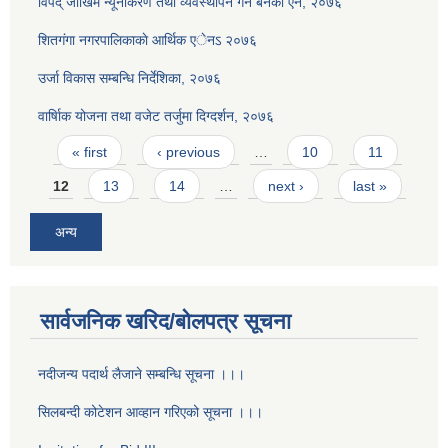
विपद् जोखिम न्यूनीकरण तथा व्यवस्थापन गर्न बनेको ऐन, २०७६
शितगंगा नगरपालिकाकाे आर्थिक एेनऽ २०७६
उर्जा विकास सम्बन्धि निर्देशिका, २०७६
वार्षािक योजना तथा वजेट तर्जुमा दिग्दर्शन, २०७६
Pages
« first
‹ previous
…
10
11
12
13
14
…
next ›
last »
अन्य
सार्वजनिक खरिद/बोलपत्र सूचना
नदीजन्य पदार्थ लैजाने सम्बन्धि सूचना ।।।
सिलबन्दी कोटेशन आव्हान गरिएको सूचना ।।।